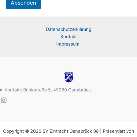
Absenden
A
d
r
e
s
Datenschutzerklärung
s
Kontakt
e
Impressum
*
Kontakt: Brinkstraße 5, 49080 Osnabrück.
Instagram
Copyright © 2026 SV Eintracht Osnabrück 08 | Präsentiert von