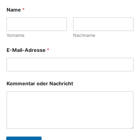
Name
*
Vorname
Nachname
E-Mail-Adresse
*
o
Kommentar oder Nachricht
d
e
r
E
-
M
a
i
l
-